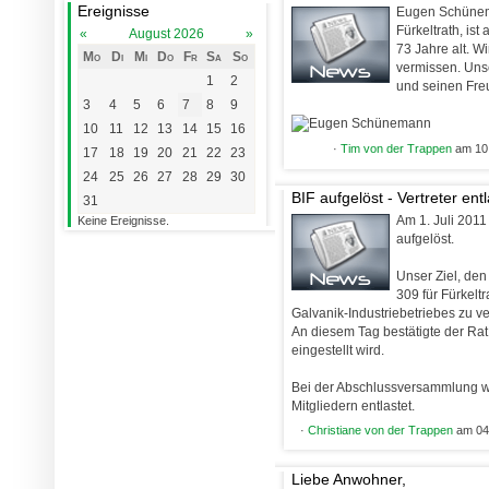
Ereignisse
Eugen Schüneman
Fürkeltrath, ist
«
August 2026
»
73 Jahre alt. Wi
Mo
Di
Mi
Do
Fr
Sa
So
vermissen. Unse
1
2
und seinen Fre
3
4
5
6
7
8
9
10
11
12
13
14
15
16
·
Tim von der Trappen
am 10.
17
18
19
20
21
22
23
24
25
26
27
28
29
30
BIF aufgelöst - Vertreter entl
31
Am 1. Juli 2011 
Keine Ereignisse.
aufgelöst.
Unser Ziel, de
309 für Fürkelt
Galvanik-Industriebetriebes zu v
An diesem Tag bestätigte der Ra
eingestellt wird.
Bei der Abschlussversammlung w
Mitgliedern entlastet.
·
Christiane von der Trappen
am 04.
Liebe Anwohner,