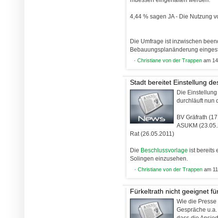
4,44 % sagen JA - Die Nutzung 
Die Umfrage ist inzwischen beend
Bebauungsplanänderung eingeste
·
Christiane von der Trappen
am 14.
Stadt bereitet Einstellung 
Die Einstellun
durchläuft nun 
BV Gräfrath (17
ASUKM (23.05.
Rat (26.05.2011)
Die
Beschlussvorlage
ist bereits
Solingen einzusehen.
·
Christiane von der Trappen
am 11
Fürkeltrath nicht geeignet f
Wie die Presse 
Gespräche u.a.
dass die Ansie