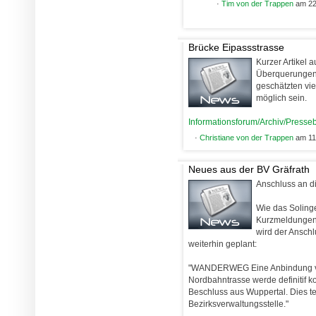
·
Tim von der Trappen
am 22
Brücke Eipassstrasse
Kurzer Artikel 
Überquerungen
geschätzten vi
möglich sein.
Informationsforum/Archiv/Presseb
·
Christiane von der Trappen
am 11
Neues aus der BV Gräfrath
Anschluss an d
Wie das Soling
Kurzmeldungen a
wird der Ansch
weiterhin geplant:
"WANDERWEG Eine Anbindung von
Nordbahntrasse werde definitif
Beschluss aus Wuppertal. Dies tei
Bezirksverwaltungsstelle."