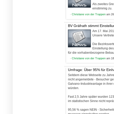
Als zweites Gr
einstimmig zu.
·
Christiane von der Trappen
am 26.
BV Gräfrath stimmt Einstellu
Am 17. Mai 2011
Unsere Vertret
Die Bezirksver
Einstellung des
für die vorhabenbezogene Beb
·
Christiane von der Trappen
am 18.
Umfrage: Über 95% für Einh
Seitdem diese Webseite zu Jahre
nicht angemeldete - Besucher gef
Galvano-Industrieanlage in ihrer
würden.
Fast 2,5 Jahre später wurden 12
im statistischen Sinne nicht repr
95,56 % sagen NEIN - Sicherhei
muessen eingehalten werden.