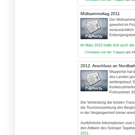
Müllsammeltag 2011
Der Müllsammelt
gewohnt im Früh
voraussichtlich
Entsorgungsbetr
Im März 2010 hatte sich auch die B
·
Christiane von der Trappen
am 24.
2012: Anschluss an Nordbah
Wuppertal hat d
des Landes gesi
weitergebaut. D
Korkenziehertras
Frühsommer 20
Die Verbindung der beiden Trass
die Tourismuswirkung des Bergis
in der Vergangenheit immer wiede
Ausführliche Informationen zum 
den Artikeln des Solinger Tagebl
2011
.