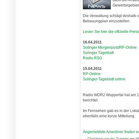
Gewerbegebiet F
Die Verwaltung schlägt deshalb v
Bebauungplan einzustellen.
Lesen Sie hier die offizielle Pres
16.04.2011
Solinger Morgenpost/RP-Online
Solinger Tageblatt
Radio RSG
15.04.2011
RP-Online
Solinger-Tageblatt online
Radio WDR2 Wuppertal hat am 16
berichtet.
Im Fernsehen gab es in der Lok
ebenfalls eine kurze Mitteilung.
Angemeldete Anwohner finden we
·
Christiane von der Trappen
am 15.