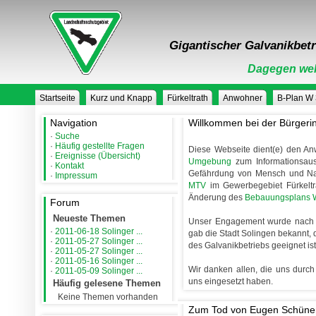
Gigantischer Galvanikbetr
Dagegen weh
Startseite
Kurz und Knapp
Fürkeltrath
Anwohner
B-Plan W
Navigation
Willkommen bei der Bürgerini
·
Suche
·
Häufig gestellte Fragen
Diese Webseite dient(e) den Anw
·
Ereignisse (Übersicht)
Umgebung
zum Informationsau
·
Kontakt
Gefährdung von Mensch und Na
·
Impressum
MTV
im Gewerbegebiet Fürkeltra
Änderung des
Bebauungsplans 
Forum
Neueste Themen
Unser Engagement wurde nach z
·
2011-06-18 Solinger ...
gab die Stadt Solingen bekannt, 
·
2011-05-27 Solinger ...
des Galvanikbetriebs geeignet i
·
2011-05-27 Solinger ...
·
2011-05-16 Solinger ...
Wir danken allen, die uns durch 
·
2011-05-09 Solinger ...
uns eingesetzt haben.
Häufig gelesene Themen
Keine Themen vorhanden
Zum Tod von Eugen Schün