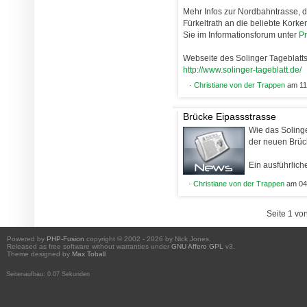
Mehr Infos zur Nordbahntrasse, d
Fürkeltrath an die beliebte Kork
Sie im Informationsforum unter
Pr
Webseite des Solinger Tageblatt
http://www.solinger-tageblatt.de/
·
Christiane von der Trappen
am 11
Brücke Eipassstrasse
Wie das Solinge
der neuen Brüc
Ein ausführlich
·
Christiane von der Trappen
am 04.
Seite 1 vo
Powered by
PHP-Fusion
copyright © 2002 - 2026 by Nick Jones.
Released as free software without warranties under
GNU Affero GPL
v3.
Theme designed by
Max Toball
Seitenaufbau: 0.07 Sekunden