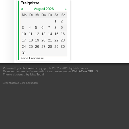
Ereignisse
«
August 2026
»
Mo
Di
Mi
Do
Fr
Sa
So
1
2
3
4
5
6
7
8
9
10
11
12
13
14
15
16
17
18
19
20
21
22
23
24
25
26
27
28
29
30
31
Keine Ereignisse.
Powered by
PHP-Fusion
copyright © 2002 - 2026 by Nick Jones.
Released as free software without warranties under
GNU Affero GPL
v3.
Theme designed by
Max Toball
Seitenaufbau: 0.03 Sekunden