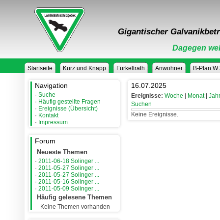
Gigantischer Galvanikbetr
Dagegen weh
Startseite
Kurz und Knapp
Fürkeltrath
Anwohner
B-Plan W
Navigation
16.07.2025
·
Suche
Ereignisse:
Woche
|
Monat
|
Jah
·
Häufig gestellte Fragen
Suchen
·
Ereignisse (Übersicht)
Keine Ereignisse.
·
Kontakt
·
Impressum
Forum
Neueste Themen
·
2011-06-18 Solinger ...
·
2011-05-27 Solinger ...
·
2011-05-27 Solinger ...
·
2011-05-16 Solinger ...
·
2011-05-09 Solinger ...
Häufig gelesene Themen
Keine Themen vorhanden