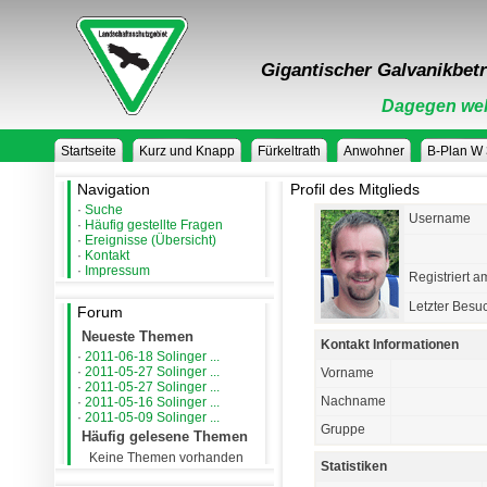
Gigantischer Galvanikbetr
Dagegen weh
Startseite
Kurz und Knapp
Fürkeltrath
Anwohner
B-Plan W
Navigation
Profil des Mitglieds
·
Suche
Username
·
Häufig gestellte Fragen
·
Ereignisse (Übersicht)
·
Kontakt
·
Impressum
Registriert a
Letzter Besu
Forum
Neueste Themen
Kontakt Informationen
·
2011-06-18 Solinger ...
·
2011-05-27 Solinger ...
Vorname
·
2011-05-27 Solinger ...
Nachname
·
2011-05-16 Solinger ...
·
2011-05-09 Solinger ...
Gruppe
Häufig gelesene Themen
Keine Themen vorhanden
Statistiken