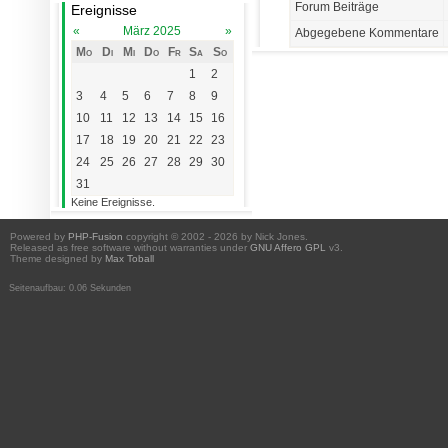
Forum Beiträge
Ereignisse
«
März 2025
»
Abgegebene Kommentare
Mo
Di
Mi
Do
Fr
Sa
So
1
2
3
4
5
6
7
8
9
10
11
12
13
14
15
16
17
18
19
20
21
22
23
24
25
26
27
28
29
30
31
Keine Ereignisse.
Powered by
PHP-Fusion
copyright © 2002 - 2026 by Nick Jones.
Released as free software without warranties under
GNU Affero GPL
v3.
Theme designed by
Max Toball
Seitenaufbau: 0.06 Sekunden