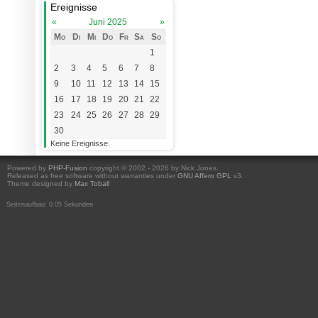
Ereignisse
«
Juni 2025
»
Mo
Di
Mi
Do
Fr
Sa
So
1
2
3
4
5
6
7
8
9
10
11
12
13
14
15
16
17
18
19
20
21
22
23
24
25
26
27
28
29
30
Keine Ereignisse.
Powered by
PHP-Fusion
copyright © 2002 - 2026 by Nick Jones.
Released as free software without warranties under
GNU Affero GPL
v3.
Theme designed by
Max Toball
Seitenaufbau: 0.05 Sekunden