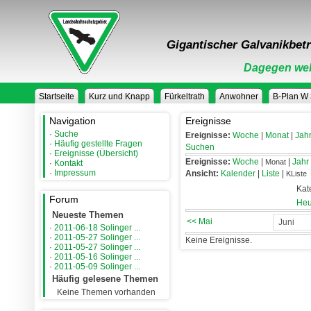
Gigantischer Galvanikbetr
Dagegen weh
Startseite
Kurz und Knapp
Fürkeltrath
Anwohner
B-Plan W
Navigation
Ereignisse
·
Suche
Ereignisse:
Woche
|
Monat
|
Jah
·
Häufig gestellte Fragen
Suchen
·
Ereignisse (Übersicht)
Ereignisse:
Woche
|
|
Jahr
Monat
·
Kontakt
·
Impressum
Ansicht:
Kalender
|
Liste
|
KListe
Kat
Forum
Heu
Neueste Themen
<< Mai
·
2011-06-18 Solinger ...
·
2011-05-27 Solinger ...
Keine Ereignisse.
·
2011-05-27 Solinger ...
·
2011-05-16 Solinger ...
·
2011-05-09 Solinger ...
Häufig gelesene Themen
Keine Themen vorhanden