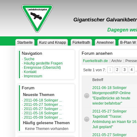
Gigantischer Galvanikbetr
Dagegen weh
Startseite
Kurz und Knapp
Fürkeltrath
Anwohner
B-Plan W
Navigation
Forum ansehen
·
Suche
Fuerkeltrath.de
:: Archiv :: Press
·
Häufig gestellte Fragen
·
Ereignisse (Übersicht)
Seite 1 von 7:
1
2
3
4
.
·
Kontakt
·
Impressum
Betreff
Forum
2011-06-18 Solinger
Morgenpost/RP-Online
Neueste Themen
"Eipaßbrücke ab heute
·
2011-06-18 Solinger ...
wieder befahrbar"
·
2011-05-27 Solinger ...
·
2011-05-27 Solinger ...
2011-05-27 Solinger
·
2011-05-16 Solinger ...
Tageblatt "Trasse:
·
2011-05-09 Solinger ...
Anbindung an Haan für 16
Häufig gelesene Themen
Juli geplant"
Keine Themen vorhanden
2011-05-27 Solinger