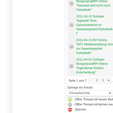
Morgenpost/RP-Online
"Galvanik darf nicht nach
Fürkeltrath"
2011-04-15 Solinger
Tageblatt "Kein
Galvanobetrieb im
Gewerbegebiet Fürkeltrath
I"
2011-04-15 RP-Online
"MTV Metallveredlung nich
ins Gewerbegebiet
Fürkeltrath"
2011-04-02 Solinger
Morgenpost/RP-Online
"Eigentümer fordern
Entscheidung"
Seite 1 von 7:
1
2
3
4
.
Springe ins Forum:
- Öffne Thread mit neuen Bei
- Öffne Thread mit keinen ne
- Sperren.