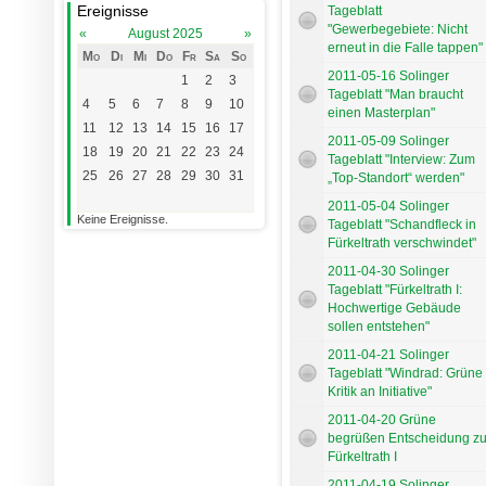
Ereignisse
Tageblatt
"Gewerbegebiete: Nicht
«
August 2025
»
erneut in die Falle tappen"
Mo
Di
Mi
Do
Fr
Sa
So
2011-05-16 Solinger
1
2
3
Tageblatt "Man braucht
4
5
6
7
8
9
10
einen Masterplan"
11
12
13
14
15
16
17
2011-05-09 Solinger
18
19
20
21
22
23
24
Tageblatt "Interview: Zum
25
26
27
28
29
30
31
„Top-Standort“ werden"
2011-05-04 Solinger
Keine Ereignisse.
Tageblatt "Schandfleck in
Fürkeltrath verschwindet"
2011-04-30 Solinger
Tageblatt "Fürkeltrath I:
Hochwertige Gebäude
sollen entstehen"
2011-04-21 Solinger
Tageblatt "Windrad: Grüne
Kritik an Initiative"
2011-04-20 Grüne
begrüßen Entscheidung z
Fürkeltrath I
2011-04-19 Solinger