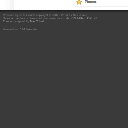
- Pinnen.
Powered by
PHP-Fusion
copyright © 2002 - 2026 by Nick Jones.
Released as free software without warranties under
GNU Affero GPL
v3.
Theme designed by
Max Toball
Seitenaufbau: 0.04 Sekunden